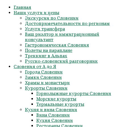
Skip
Главная
to
Наши услуги и цены
content
Экскурсии по Словении
Достопримечательности по регионам
Услуги трансфера
Ваш риэлтор и иммиграционный
консультант
Гастрономическая Словения
Полеты на параплане
Треккинг в Альпах
Русско-словенский разговорник
Словения от А до Я
Города Словении
Замки Словении
Храмы и монастыри
Курорты Словении
Горнолыжные курорты Словении
Морские курорты
Термальные курорты
Кухня и вина Словении
Вина Словении
Кухня Словении
Рестораны Словении