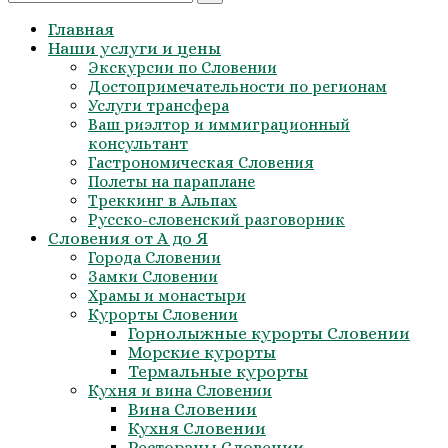
for:
Главная
Наши услуги и цены
Экскурсии по Словении
Достопримечательности по регионам
Услуги трансфера
Ваш риэлтор и иммиграционный
консультант
Гастрономическая Словения
Полеты на параплане
Треккинг в Альпах
Русско-словенский разговорник
Словения от А до Я
Города Словении
Замки Словении
Храмы и монастыри
Курорты Словении
Горнолыжные курорты Словении
Морские курорты
Термальные курорты
Кухня и вина Словении
Вина Словении
Кухня Словении
Рестораны Словении