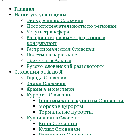
for:
Главная
Наши услуги и цены
Экскурсии по Словении
Достопримечательности по регионам
Услуги трансфера
Ваш риэлтор и иммиграционный
консультант
Гастрономическая Словения
Полеты на параплане
Треккинг в Альпах
Русско-словенский разговорник
Словения от А до Я
Города Словении
Замки Словении
Храмы и монастыри
Курорты Словении
Горнолыжные курорты Словении
Морские курорты
Термальные курорты
Кухня и вина Словении
Вина Словении
Кухня Словении
Рестораны Словении