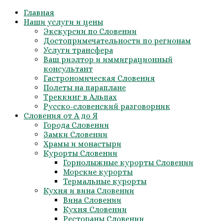
Skip
Главная
to
Наши услуги и цены
content
Экскурсии по Словении
Достопримечательности по регионам
Услуги трансфера
Ваш риэлтор и иммиграционный
консультант
Гастрономическая Словения
Полеты на параплане
Треккинг в Альпах
Русско-словенский разговорник
Словения от А до Я
Города Словении
Замки Словении
Храмы и монастыри
Курорты Словении
Горнолыжные курорты Словении
Морские курорты
Термальные курорты
Кухня и вина Словении
Вина Словении
Кухня Словении
Рестораны Словении