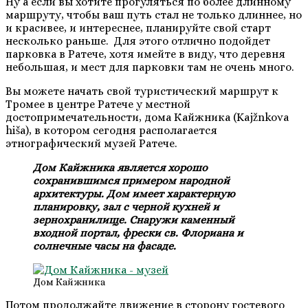
Ну а если вы хотите прогуляться по более длинному
маршруту, чтобы ваш путь стал не только длиннее, но
и красивее, и интереснее, планируйте свой старт
несколько раньше. Для этого отлично подойдет
парковка в Ратече, хотя имейте в виду, что деревня
небольшая, и мест для парковки там не очень много.
Вы можете начать свой туристический маршрут к
Тромее в центре Ратече у местной
достопримечательности, дома Кайжника (Kajžnkova
hiša), в котором сегодня располагается
этнографический музей Ратече.
Дом Кайжника является хорошо
сохранившимся примером народной
архитектуры. Дом имеет характерную
планировку, зал с черной кухней и
зернохранилище. Снаружи каменный
входной портал, фрески св. Флориана и
солнечные часы на фасаде.
Дом Кайжника
Потом продолжайте движение в сторону гостевого