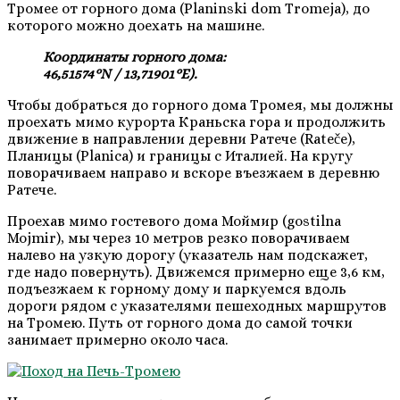
Тромее от горного дома (Planinski dom Tromeja), до
которого можно доехать на машине.
Координаты горного дома:
46,51574°N / 13,71901°E).
Чтобы добраться до горного дома Тромея, мы должны
проехать мимо курорта Краньска гора и продолжить
движение в направлении деревни Ратече (Rateče),
Планицы (Planica) и границы с Италией. На кругу
поворачиваем направо и вскоре въезжаем в деревню
Ратече.
Проехав мимо гостевого дома Моймир (gostilnа
Mojmir), мы через 10 метров резко поворачиваем
налево на узкую дорогу (указатель нам подскажет,
где надо повернуть). Движемся примерно еще 3,6 км,
подъезжаем к горному дому и паркуемся вдоль
дороги рядом с указателями пешеходных маршрутов
на Тромею. Путь от горного дома до самой точки
занимает примерно около часа.