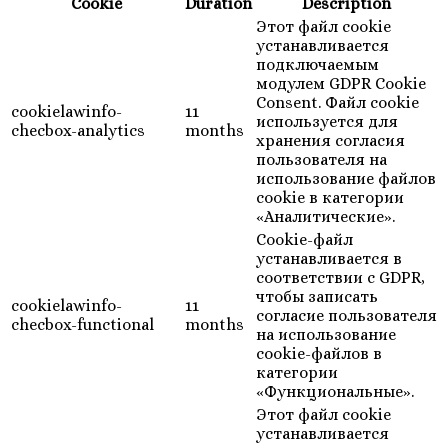
Cookie
Duration
Description
Этот файл cookie
устанавливается
подключаемым
модулем GDPR Cookie
Consent. Файл cookie
cookielawinfo-
11
используется для
checbox-analytics
months
хранения согласия
пользователя на
использование файлов
cookie в категории
«Аналитические».
Cookie-файл
устанавливается в
соответствии с GDPR,
чтобы записать
cookielawinfo-
11
согласие пользователя
checbox-functional
months
на использование
cookie-файлов в
категории
«Функциональные».
Этот файл cookie
устанавливается