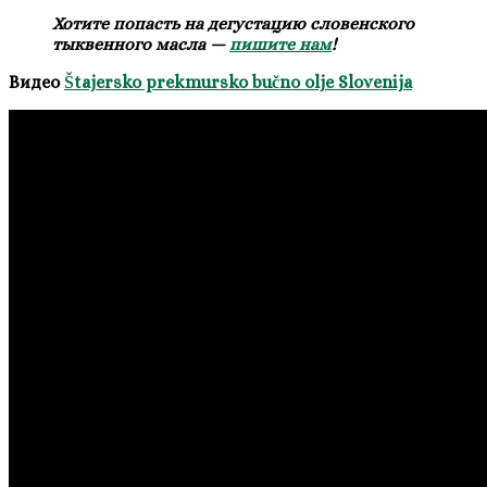
Хотите попасть на дегустацию словенского
тыквенного масла —
пишите нам
!
Видео
Štajersko prekmursko bučno olje Slovenija