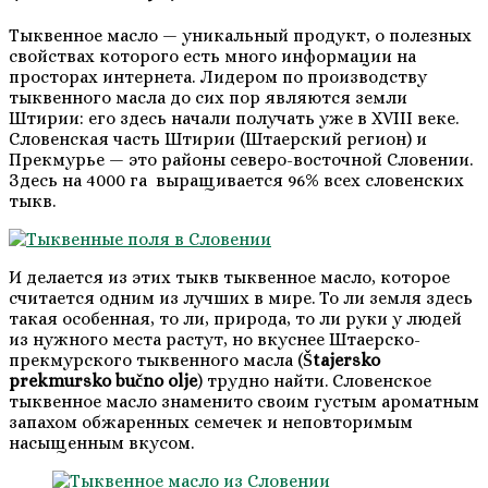
Тыквенное масло — уникальный продукт, о полезных
свойствах которого есть много информации на
просторах интернета. Лидером по производству
тыквенного масла до сих пор являются земли
Штирии: его здесь начали получать уже в XVIII веке.
Словенская часть Штирии (Штаерский регион) и
Прекмурье — это районы северо-восточной Словении.
Здесь на 4000 га выращивается 96% всех словенских
тыкв.
И делается из этих тыкв тыквенное масло, которое
считается одним из лучших в мире. То ли земля здесь
такая особенная, то ли, природа, то ли руки у людей
из нужного места растут, но вкуснее Штаерско-
прекмурского тыквенного масла (
Štajersko
prekmursko bučno olje
) трудно найти. Словенское
тыквенное масло знаменито своим густым ароматным
запахом обжаренных семечек и неповторимым
насыщенным вкусом.