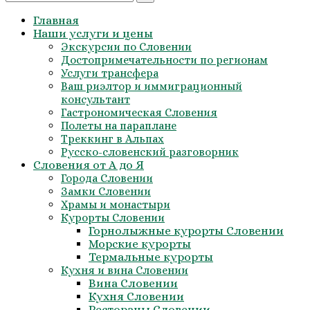
for:
Главная
Наши услуги и цены
Экскурсии по Словении
Достопримечательности по регионам
Услуги трансфера
Ваш риэлтор и иммиграционный
консультант
Гастрономическая Словения
Полеты на параплане
Треккинг в Альпах
Русско-словенский разговорник
Словения от А до Я
Города Словении
Замки Словении
Храмы и монастыри
Курорты Словении
Горнолыжные курорты Словении
Морские курорты
Термальные курорты
Кухня и вина Словении
Вина Словении
Кухня Словении
Рестораны Словении