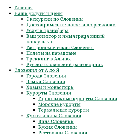
Skip
Главная
to
Наши услуги и цены
content
Экскурсии по Словении
Достопримечательности по регионам
Услуги трансфера
Ваш риэлтор и иммиграционный
консультант
Гастрономическая Словения
Полеты на параплане
Треккинг в Альпах
Русско-словенский разговорник
Словения от А до Я
Города Словении
Замки Словении
Храмы и монастыри
Курорты Словении
Горнолыжные курорты Словении
Морские курорты
Термальные курорты
Кухня и вина Словении
Вина Словении
Кухня Словении
Рестораны Словении