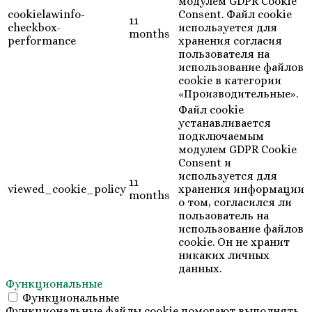
модулем GDPR Cookie
cookielawinfo-
Consent. Файл cookie
11
checkbox-
используется для
months
performance
хранения согласия
пользователя на
использование файлов
cookie в категории
«Производительные».
Файл cookie
устанавливается
подключаемым
модулем GDPR Cookie
Consent и
используется для
11
viewed_cookie_policy
хранения информации
months
о том, согласился ли
пользователь на
использование файлов
cookie. Он не хранит
никаких личных
данных.
Функциональные
Функциональные
Функциональные файлы cookie помогают выполнять