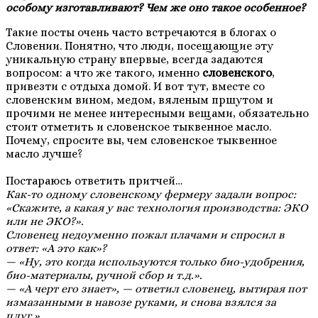
особому изготавливают? Чем же оно такое особенное?
Такие посты очень часто встречаются в блогах о
Словении. Понятно, что люди, посещающие эту
уникальную страну впервые, всегда задаются
вопросом: а что же такого, именно
словенского
,
привезти с отдыха домой. И вот тут, вместе со
словенским вином, медом, вяленым пршутом и
прочими не менее интересными вещами, обязательно
стоит отметить и словенское тыквенное масло.
Почему, спросите вы, чем словенское тыквенное
масло лучше?
Постараюсь ответить притчей…
Как-то одному словенскому фермеру задали вопрос:
«Скажите, а какая у вас технология производства: ЭКО
или не ЭКО?».
Словенец недоуменно пожал плачами и спросил в
ответ:
«А это как»?
— «Ну, это когда используются только био-удобрения,
био-материалы, ручной сбор и т.д.».
— «А черт его знает», — ответил словенец, вытирая пот
измазанными в навозе руками, и снова взялся за
плуг.»