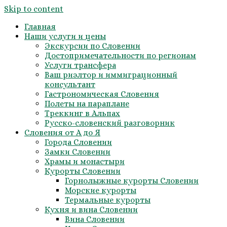
Skip to content
Главная
Наши услуги и цены
Экскурсии по Словении
Достопримечательности по регионам
Услуги трансфера
Ваш риэлтор и иммиграционный
консультант
Гастрономическая Словения
Полеты на параплане
Треккинг в Альпах
Русско-словенский разговорник
Словения от А до Я
Города Словении
Замки Словении
Храмы и монастыри
Курорты Словении
Горнолыжные курорты Словении
Морские курорты
Термальные курорты
Кухня и вина Словении
Вина Словении