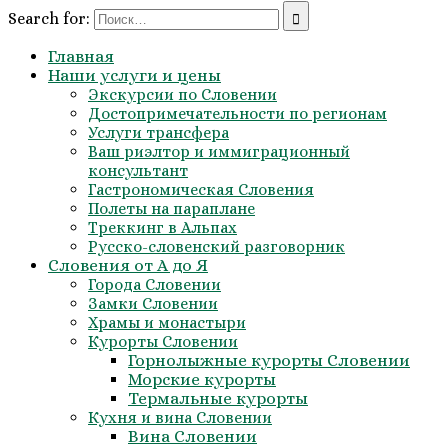
Search for:
Главная
Наши услуги и цены
Экскурсии по Словении
Достопримечательности по регионам
Услуги трансфера
Ваш риэлтор и иммиграционный
консультант
Гастрономическая Словения
Полеты на параплане
Треккинг в Альпах
Русско-словенский разговорник
Словения от А до Я
Города Словении
Замки Словении
Храмы и монастыри
Курорты Словении
Горнолыжные курорты Словении
Морские курорты
Термальные курорты
Кухня и вина Словении
Вина Словении