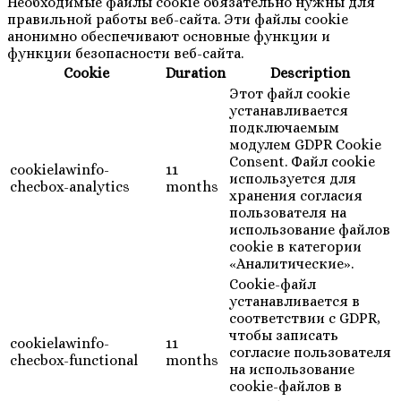
Необходимые файлы cookie обязательно нужны для
правильной работы веб-сайта. Эти файлы cookie
анонимно обеспечивают основные функции и
функции безопасности веб-сайта.
Cookie
Duration
Description
Этот файл cookie
устанавливается
подключаемым
модулем GDPR Cookie
Consent. Файл cookie
cookielawinfo-
11
используется для
checbox-analytics
months
хранения согласия
пользователя на
использование файлов
cookie в категории
«Аналитические».
Cookie-файл
устанавливается в
соответствии с GDPR,
чтобы записать
cookielawinfo-
11
согласие пользователя
checbox-functional
months
на использование
cookie-файлов в