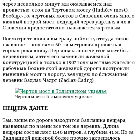
через несколько минут мы оказываемся над
пропастью, стоя на Чертовом мосту (Hudičev most).
Вообще-то, чертовых мостов в Словении очень много:
каждый второй мост, ведущий через ущелье, а их в
Словении предостаточно, называется чертовым.
Посмотрите вниз и вы сразу поймете, откуда такое
название — под вами 60-ти метровая пропасть и
горная река внизу. Первоначально чертов мост был
деревянным, затем его заменили железной
конструкцией и только в 1907 году местные жители с
рабочими Бохиньской железной дороги построили
нынешний мост и дорогу, ведущую до ближайшей
деревни Задлаз-Чадрг (Zadlaz-Čadrg).
Чертов мост в Толминском ущелье
ПЕЩЕРА ДАНТЕ
Там, выше по дороге находится Задлашка пещера,
названная по имени все той же деревни. Длина
пещеры составляет 1140 метров, а глубина 41 м. Но за
Задлашкой пещерой более прочно закрепилось