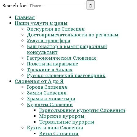
Search for:
Главная
Наши услуги и цены
Экскурсии по Словении
Достопримечательности по регионам
Услуги трансфера
Ваш риэлтор и иммиграционный
консультант
Гастрономическая Словения
Полеты на параплане
Треккинг в Альпах
Русско-словенский разговорник
Словения от А до Я
Города Словении
Замки Словении
Храмы и монастыри
Курорты Словении
Горнолыжные курорты Словении
Морские курорты
Термальные курорты
Кухня и вина Словении
Вина Словении