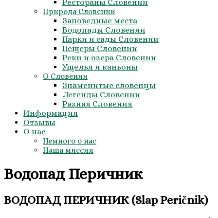
Рестораны Словении
Природа Словении
Заповедные места
Водопады Словении
Парки и сады Словении
Пещеры Словении
Реки и озера Словении
Ущелья и каньоны
О Словении
Знаменитые словенцы
Легенды Словении
Разная Словения
Информация
Отзывы
О нас
Немного о нас
Наша миссия
Водопад Перичник
ВОДОПАД ПЕРИЧНИК (Slap Peričnik)