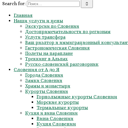
Search for:
Главная
Наши услуги и цены
Экскурсии по Словении
Достопримечательности по регионам
Услуги трансфера
Ваш риэлтор и иммиграционный консультан
Гастрономическая Словения
Полеты на параплане
Треккинг в Альпах
Русско-словенский разговорник
Словения от А до Я
Города Словении
Замки Словении
Храмы и монастыри
Курорты Словении
Горнолыжные курорты Словении
Морские курорты
Термальные курорты
Кухня и вина Словении
Вина Словении
Кухня Словении