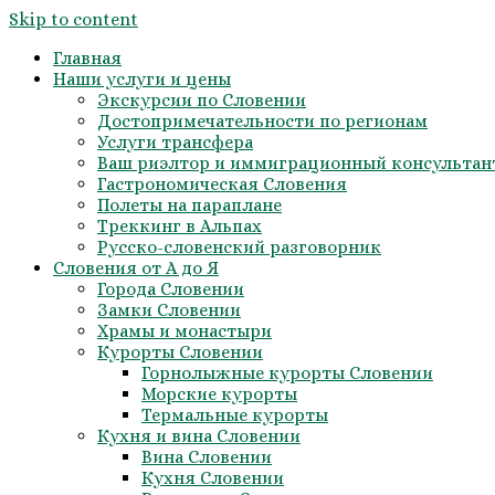
Skip to content
Главная
Наши услуги и цены
Экскурсии по Словении
Достопримечательности по регионам
Услуги трансфера
Ваш риэлтор и иммиграционный консультан
Гастрономическая Словения
Полеты на параплане
Треккинг в Альпах
Русско-словенский разговорник
Словения от А до Я
Города Словении
Замки Словении
Храмы и монастыри
Курорты Словении
Горнолыжные курорты Словении
Морские курорты
Термальные курорты
Кухня и вина Словении
Вина Словении
Кухня Словении