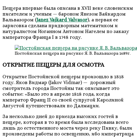
Пещера впервые была описана в XVII веке словенским
писателем и ученым — бароном Янезом Вайкардом
Вальвазором (
Janez Vajkard Valvasor
), а первая ее
зарисовка сделана придворным математиком и
натуралистом Иоганном Антоном Нагелем по заказу
императора Франца I в 1748 году.
Постойнская пещера на рисунке Я. В. Вальвазора 1689г.
ОТКРЫТИЕ ПЕЩЕРЫ ДЛЯ ОСМОТРА
Открытие Постойнской пещеры произошло в 1818
году. Яков Видмар (Jakov Vidmar) — до­рожный
смотритель города Постойны так описывает это
событие: «Было это в апреле 1818 года, когда
император Франц II со своей супругой Каролиной
Августой путешествовали по Далмации.
За несколько дней до приезда высоких гостей в
пещере, которая в то время была исследована всего
лишь до естественного мо­ста через реку Пивку, были
произведены работы по ос­вещению, ибо императрица