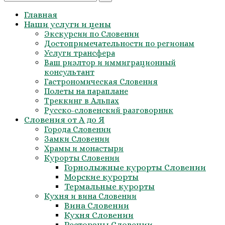
for:
Главная
Наши услуги и цены
Экскурсии по Словении
Достопримечательности по регионам
Услуги трансфера
Ваш риэлтор и иммиграционный
консультант
Гастрономическая Словения
Полеты на параплане
Треккинг в Альпах
Русско-словенский разговорник
Словения от А до Я
Города Словении
Замки Словении
Храмы и монастыри
Курорты Словении
Горнолыжные курорты Словении
Морские курорты
Термальные курорты
Кухня и вина Словении
Вина Словении
Кухня Словении
Рестораны Словении