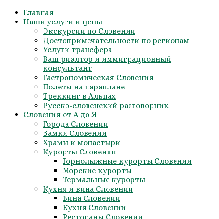
Skip
Главная
to
Наши услуги и цены
content
Экскурсии по Словении
Достопримечательности по регионам
Услуги трансфера
Ваш риэлтор и иммиграционный
консультант
Гастрономическая Словения
Полеты на параплане
Треккинг в Альпах
Русско-словенский разговорник
Словения от А до Я
Города Словении
Замки Словении
Храмы и монастыри
Курорты Словении
Горнолыжные курорты Словении
Морские курорты
Термальные курорты
Кухня и вина Словении
Вина Словении
Кухня Словении
Рестораны Словении