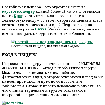
Постойнская пещера – это огромная система
карстовых
пещер
длиной более 23 км. на словенском
плато
Крас
.
Эти места были населены еще в
ледниковую эпоху – об этом говорят найденные здесь
остатки доисторических людей. Пещера создана
подземной рекой
Пивка
(Pivka) и является одним из
самых посещаемых туристами мест в Словении.
Постойнская пещера, надпись над входом
ВХОД В ПЕЩЕРУ
Над входом в пещеру высечена надпись: «IMMENSUM
AD ANTRUM ADITIS» — «Вход в необъятную пещеру».
Можно долго описывать те волшебные,
фантастические виды, которые откроются перед вами
на всем протяжении пути по ее подземным
лабиринтам. Словами просто невозможно описать то,
что с таким терпением и трудом создавалось
природой на протяжении миллионов лет.